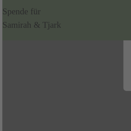
Spende für
Samirah & Tjark