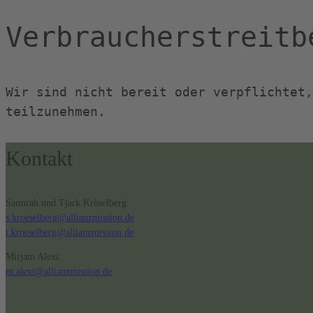
Verbraucher­streit­
Wir sind nicht bereit oder verpflichtet,
teilzunehmen.
Kontakt
Samirah und Tjark Kröselberg:
s.kroeselberg@allianzmission.de
t.kroeselberg@allianzmission.de
Mirjam Alexi:
m.alexi@allianzmission.de