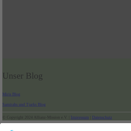
Unser Blog
Miris Blog
Samirahs und Tjarks Blog
© Copyright 2024 Allianz-Mission e.V. |
Impressum
|
Datenschutz